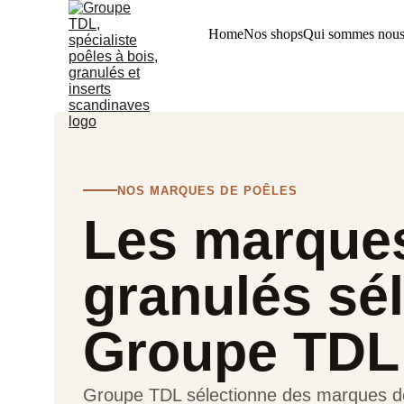
Home
Nos shops
Qui sommes nou