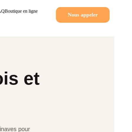
AQ
Boutique en ligne
Nous appeler